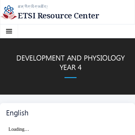
Skip
ཚན་རིག་ཡིག་མཛོད།
to
ETSI Resource Center
content
DEVELOPMENT AND PHYSIOLOGY
YEAR 4
English