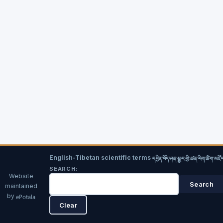
English-Tibetan scientific terms
དབྱིན་བོད་ཤན་སྦྱར་གྱི་ཚན་རིག་ཚིག་མཛོ
SEARCH:
Website
maintained
by
ePotala