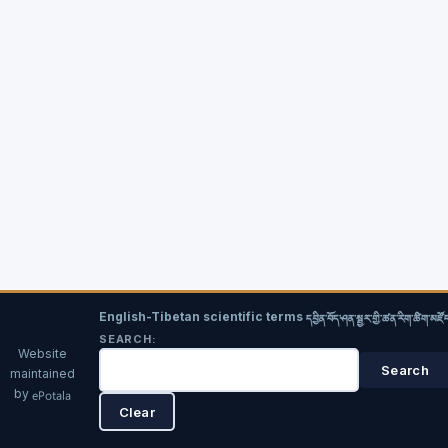
English-Tibetan scientific terms
དབྱིན་བོད་ཤན་སྦྱར་གྱི་ཚན་རིག་ཚིག་མཛོ
SEARCH:
Website
maintained
by
ePotala