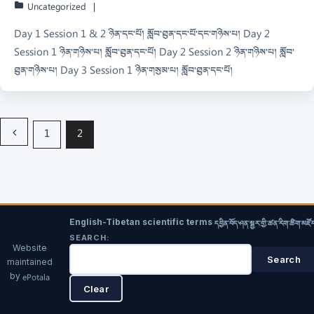
Uncategorized
Day 1 Session 1 & 2 ཉིན་དང་པོ། སློབ་ཐུན་དང་པོ་དང་གཉིས་པ། Day 2
Session 1 ཉིན་གཉིས་པ། སློབ་ཐུན་དང་པོ། Day 2 Session 2 ཉིན་གཉིས་པ། སློབ་
ཐུན་གཉིས་པ། Day 3 Session 1 ཉིན་གསུམ་པ། སློབ་ཐུན་དང་པོ།
1
2
English-Tibetan scientific terms
དབྱིན་བོད་ཤན་སྦྱར་གྱི་ཚན་རིག་ཚིག་མཛོ
SEARCH:
Website
maintained
by
ePotala