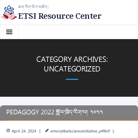
Skip
ཚན་རིག་ཡིག་མཛོད།
to
ETSI Resource Center
content
CATEGORY ARCHIVES:
UNCATEGORIZED
PEDAGOGY 2022 སློབ་ཁྲིད་རིག་པ། ༢༠༢༢
April 24, 2024
emorytibetscienceinitiative_y4f6nf