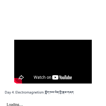
Day 4: Electromagnetism གློག་ཁབ་ལེན་གྱི་རྣམ་གཞག