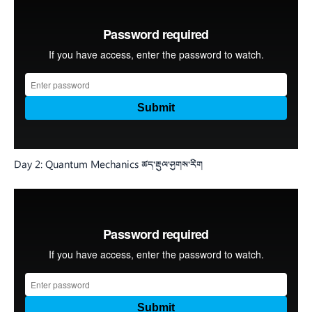
Day 2: Quantum Mechanics ཚད་རྡུལ་ཤུགས་རིག