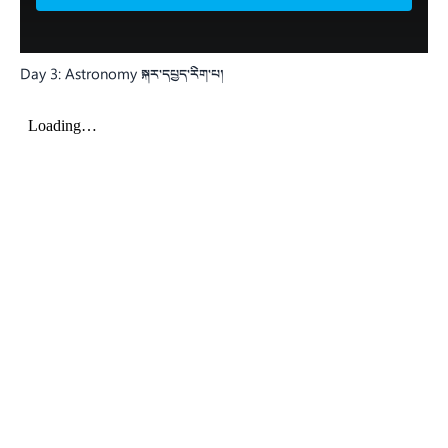
Day 3: Astronomy སྐར་དཔྱད་རིག་པ།