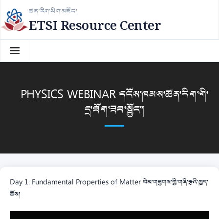
Skip
ཚན་རིག་ཡིག་མཛོད།
to
ETSI Resource Center
content
PHYSICS WEBINAR དངོས་ཁམས་ཚན་རིག་གི་
དྲ་ཐོག་ཟབ་སྦྱོང་།
Day 1: Fundamental Properties of Matter བེམ་གཟུགས་ཀྱི་གཞི་རྩའི་ཁྱད་
ཆོས།