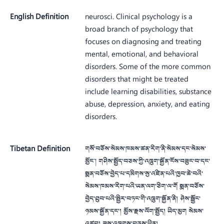
English Definition
neurosci. Clinical psychology is a 
broad branch of psychology that 
focuses on diagnosing and treating 
mental, emotional, and behavioral 
disorders. Some of the more common 
disorders that might be treated 
include learning disabilities, substance 
abuse, depression, anxiety, and eating 
disorders.
Tibetan Definition
གསོ་བཅོས་སེམས་ཁམས་ཚན་རིག་ནི་སེམས་དང་སེམས་
མྱོང། གཤིས་སྤྱོད་བཅས་ཀྱི་འཁྲུག་སྐྱོན་ངོས་བཟུང་བ་དང་
སྨན་བཅོས་བྱེད་པ་དམིགས་སུ་འཛིན་པའི་ཁྱབ་ཆེ་བའི་
སེམས་ཁམས་རིག་པའི་ཡན་ལག་ཅིག་ལ་གོ སྨན་བཅོས་
བྱེད་ཐུབ་པའི་སྤྱིར་བཏང་གི་འཁྲུག་སྐྱོན་ནི། ཤེས་སྦྱོང་
ཉམས་སྐྱོན་དང་། མྱོས་རྫས་ལོག་སྤྱོད། ཡིད་མུག སེམས་