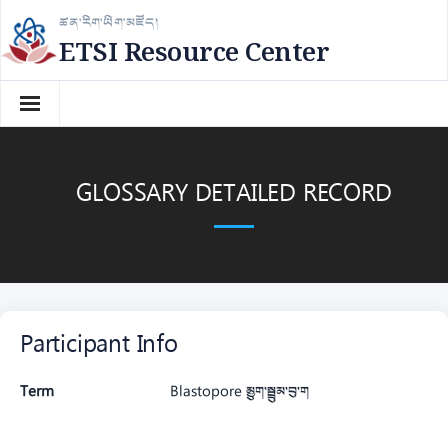
Skip
ཚན་རིག་ཡིག་མཛོད།
to
ETSI Resource Center
content
GLOSSARY DETAILED RECORD
Participant Info
Term
Blastopore མྱུག་སྦྲུམ་བུ་ག