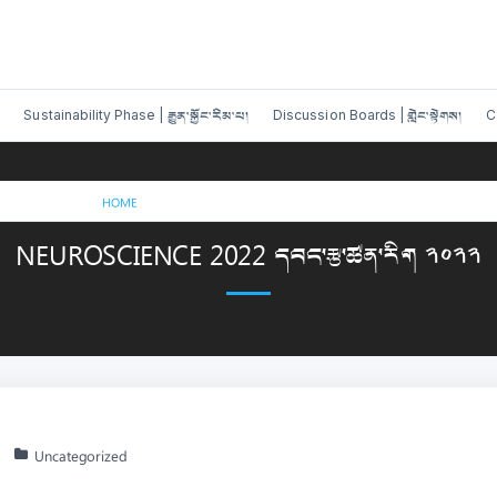
Sustainability Phase | རྒྱུན་སྐྱོང་རིམ་པ།
Discussion Boards | གླེང་སྟེགས།
C
/
NEUROSCIENCE 2022 དབང་རྩ་ཚན་རིག ༢༠༢༢
HOME
NEUROSCIENCE 2022 དབང་རྩ་ཚན་རིག ༢༠༢༢
Uncategorized