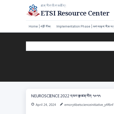
Skip
ཚན་རིག་ཡིག་མཛོད།
to
ETSI Resource Center
content
Home | གཙོ་ངོས།
Implementation Phase | ལག་བསྟར་རིམ་པ།
NEUROSCIENCE 2022 དབང་རྩ་ཚན་རིག ༢༠༢༢
April 24, 2024
emorytibetscienceinitiative_y4f6nf