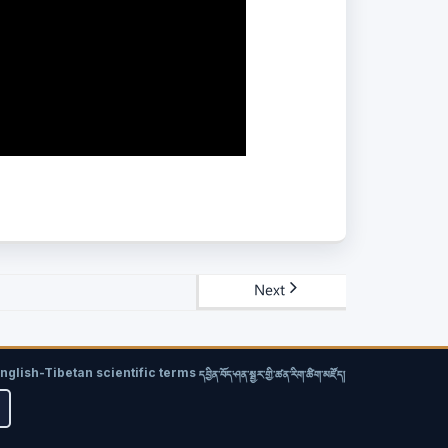
Next
nglish-Tibetan scientific terms
དབྱིན་བོད་ཤན་སྦྱར་གྱི་ཚན་རིག་ཚིག་མཛོད།