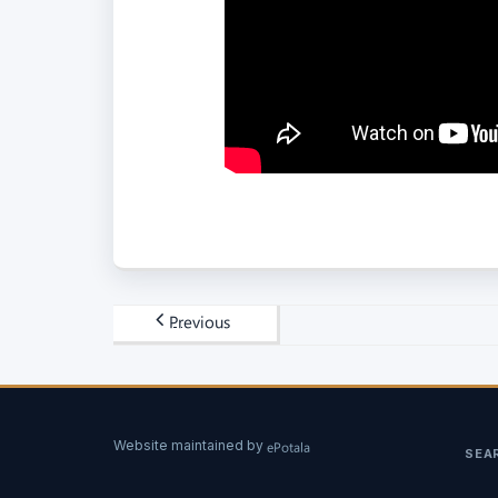
Previous
Website maintained by
ePotala
SEA