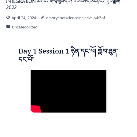
INTEGRATION ཚན་རིག་གི་ལྟ་གྲུབ་དང་། ནང་ཆོས་དང་ཚན་རིག་ཟུང་སྦྲེལ།
2022
April 24, 2024
emorytibetscienceinitiative_y4f6nf
Uncategorized
Day 1 Session 1 ཉིན་དང་པོ། སློབ་ཐུན་
དང་པོ།