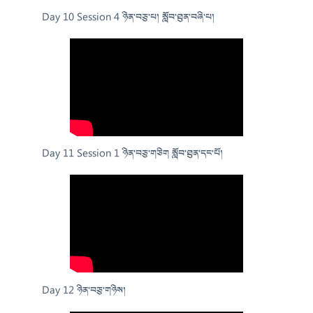
Day 10 Session 4 ཉིན་བཅུ་པ། སློབ་ཐུན་བཞི་པ།
Day 11 Session 1 ཉིན་བཅུ་གཅིག སློབ་ཐུན་དང་པོ།
Day 12 ཉིན་བཅུ་གཉིས།