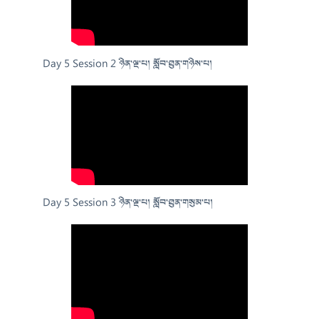
Day 5 Session 2 ཉིན་ལྔ་པ། སློབ་ཐུན་གཉིས་པ།
Day 5 Session 3 ཉིན་ལྔ་པ། སློབ་ཐུན་གསུམ་པ།