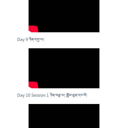
Day 9 ཉིན་དགུ་པ།
Day 10 Session 1 ཉིན་བཅུ་པ། སློབ་ཐུན་དང་པོ།