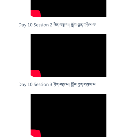
Day 10 Session 2 ཉིན་བཅུ་པ། སློབ་ཐུན་གཉིས་པ།
Day 10 Session 3 ཉིན་བཅུ་པ། སློབ་ཐུན་གསུམ་པ།