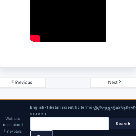
Previous
Next
English-Tibetan scientific terms
དབྱིན་བོད་ཤན་སྦྱར་གྱི་ཚན་རིག་ཚིག་མཛོ
SEARCH:
Website
maintained
by
ePotala