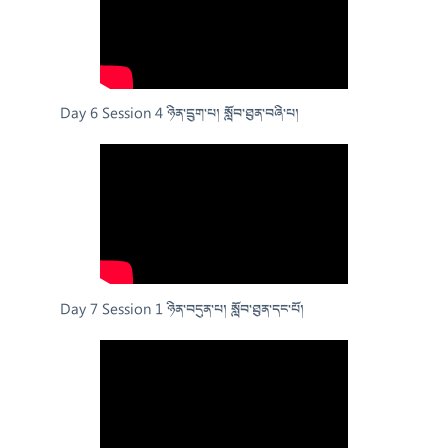
Day 6 Session 4 ཉིན་དྲུག་པ། སློབ་ཐུན་བཞི་པ།
Day 7 Session 1 ཉིན་བདུན་པ། སློབ་ཐུན་དང་པོ།