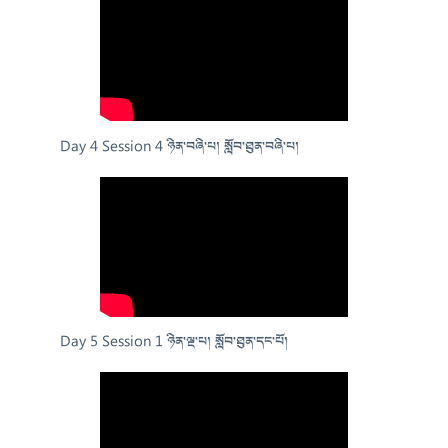
Day 4 Session 4 ཉིན་བཞི་པ། སློབ་ཐུན་བཞི་པ།
Day 5 Session 1 ཉིན་ལྔ་པ། སློབ་ཐུན་དང་པོ།