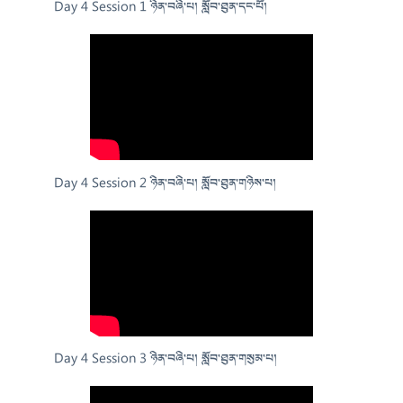
Day 4 Session 1 ཉིན་བཞི་པ། སློབ་ཐུན་དང་པོ།
Day 4 Session 2 ཉིན་བཞི་པ། སློབ་ཐུན་གཉིས་པ།
Day 4 Session 3 ཉིན་བཞི་པ། སློབ་ཐུན་གསུམ་པ།