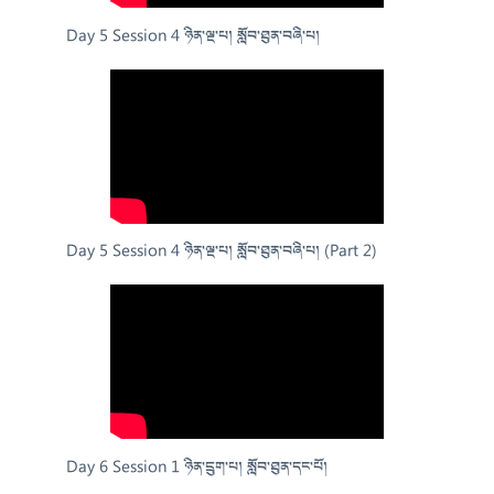
Day 5 Session 4 ཉིན་ལྔ་པ། སློབ་ཐུན་བཞི་པ།
Day 5 Session 4 ཉིན་ལྔ་པ། སློབ་ཐུན་བཞི་པ། (Part 2)
Day 6 Session 1 ཉིན་དྲུག་པ། སློབ་ཐུན་དང་པོ།