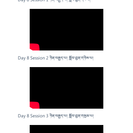
Day 8 Session 1 ཉིན་བརྒྱད་པ། སློབ་ཐུན་དང་པོ།
Day 8 Session 2 ཉིན་བརྒྱད་པ། སློབ་ཐུན་གཉིས་པ།
Day 8 Session 3 ཉིན་བརྒྱད་པ། སློབ་ཐུན་གསུམ་པ།