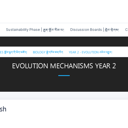
Sustainability Phase | རྒྱུན་སྐྱོང་རིམ་པ།
Discussion Boards | གླེང་སྟེགས།
C
/
/
/
EVOLU
ོབ་ཕྲུག་གི་ཡིག་མཛོད།
BIOLOGY སྐྱེ་དངོས་ཚན་རིག
YEAR 2 - EVOLUTION འཕེལ་འགྱུར།
EVOLUTION MECHANISMS YEAR 2
ish