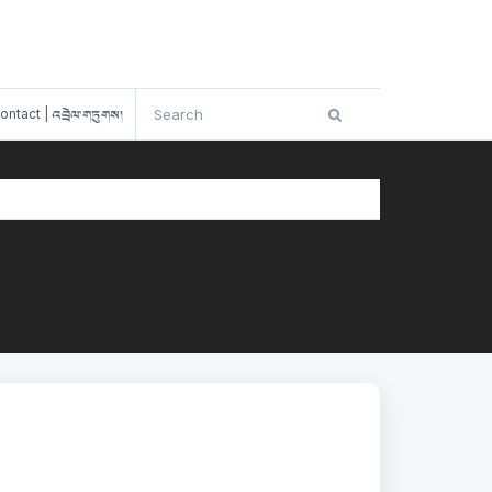
ontact | འབྲེལ་གཏུགས།
TION MECHANISMS YEAR 2