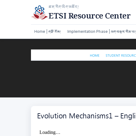
Skip
ཚན་རིག་ཡིག་མཛོད།
to
ETSI Resource Center
content
Home | གཙོ་ངོས།
Implementation Phase | ལག་བསྟར་རིམ་པ།
/
HOME
STUDENT RESOURCES སླ
Evolution Mechanisms1 – Engl