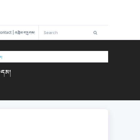
ontact | འབྲེལ་གཏུགས།
/
WHAT IS NEUROSCIENCE? དབང་རྩ་ཚན་རིག་གང་རེད་དམ།
ད།
་དམ།