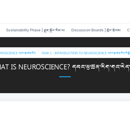
Sustainability Phase | རྒྱུན་སྐྱོང་རིམ་པ།
Discussion Boards | གླེང་སྟེགས།
C
/
ROSCIENCE དབང་རྩ་ཚན་རིག
YEAR 1 - INTRODUCTION TO NEUROSCIENCE དབང་རྩ་ཚན་རིག་ངོ་སྤྲོ
T IS NEUROSCIENCE? དབང་རྩ་ཚན་རིག་གང་རེད