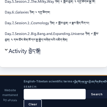
Day 5 Session 2: The Milky Way
ཉིན། ༥ སློབ་ཐུན། ༢ དགུ་ཚིགས་སྐྱ་མོ།
Day 6: Galaxies
ཉིན། ༦ དགུ་ཚིགས།
Day 7 Session 1: Cosmology
ཉིན། ༧ སློབ་ཐུན། ༡ སྣང་སྲིད་རིག་པ།
Day 7 Session 2: Big Bang and Expanding Universe
ཉིན། ༧ སློབ་
ཐུན། ༢ གས་ཐོར་ཆེན་མོ་དང་རྒྱ་སྐྱེད་བཞིན་པའི་འཇིག་རྟེན།
Activity བྱེད་སྒོ།
English-Tibetan scientific terms
དབྱིན་བོད་ཤན་སྦྱར་གྱི་ཚན་རིག་ཚིག་མཛོ
SEARCH:
Website
maintained
by
ePotala