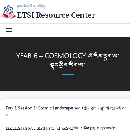
Skip
ཚན་རིག་ཡིག་མཛོད།
to
ETSI Resource Center
content
YEAR 6 – COSMOLOGY ལོ་རིམ་དྲུག་པ།
སྣང་སྲིད་རིག་པ།
Day 1 Session 1: Cosmic Landscape
ཉིན། ༡ སློབ་ཐུན། ༡ སྣང་སྲིད་ཀྱི་བཀོད་
པ།
Day 1 Session 2: Patterns in the Sky
ཉིན། ༡ སློབ་ཐུན། ༢ ནམ་མཁའི་