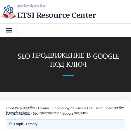
Skip
ཚན་རིག་ཡིག་མཛོད།
to
ETSI Resource Center
content
SEO ПРОДВИЖЕНИЕ В GOOGLE
ПОД КЛЮЧ
Front Page མདུན་ངོས།
›
Forums
›
Philosophy of Science Discussion Board ཚན་རིག་
གི་ལྟ་གྲུབ་ཀྱི་གླེང་སྟེགས།
›
Seo продвижение в Google под ключ
This topic is empty.