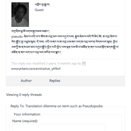
འབྲོང་བུ་ཟླ་བ།
Guest
བཀྲ་ཤིས་ལྷ་མོ་ལགས་སྐུ་ཁམས་བཟང་།
pseudo ཞེས་པ་འདི་ལ་ང་ཚོས་ཆ་འདྲ་ཡང་ལབ་འདུག་པས། རྫུས་ཞེས་པ་བདེ་པོ་མེད་ཚེ། ཆ་འདྲ་ཞེས་པ་
བེད་སྤྱོད་བྱ་འཐུས་སྙམ། དེ་བས། འདི་ལ་རྐང་པ་ཆ་འདྲ་འམ་རྐང་ལག་ཆ་འདྲ་ལབ་ན་ལེགས་པར་སྙམ། བྱེད་
ལས་ཀྱི་ཆ་ནས་ཡར་མར་འགུལ་སྐྱོད་བྱེད་པའི་བྱེད་ལས་ལྡན་པས་མི་ལ་མཚོན་ན་རྐང་པའམ་སྲོག་ཆགས་སྤྱི་ལ་
མཚོན་ན་རྐང་ལག་དང་འདྲ་བར་མངོན་པར་སྣང་།
This reply was modified 3 years, 9 months ago by
emorytibetscienceinitiative_y4f6nf
.
Author
Replies
Viewing 0 reply threads
Reply To: Translation dilemma on term such as Pseudopodia
Your information:
Name (required):