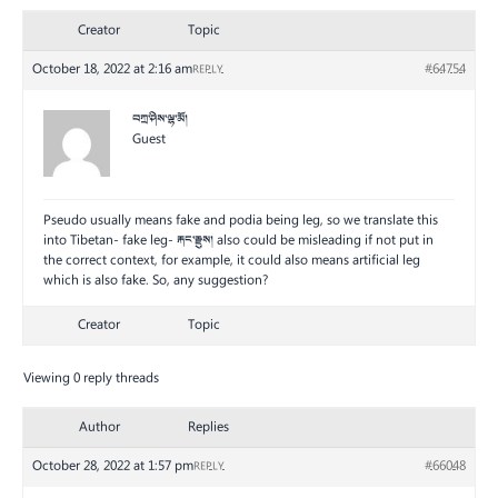
Creator
Topic
October 18, 2022 at 2:16 am
#64754
REPLY
བཀྲ་ཤིས་ལྷ་མོ།
Guest
Pseudo usually means fake and podia being leg, so we translate this
into Tibetan- fake leg- རྐང་རྫུས། also could be misleading if not put in
the correct context, for example, it could also means artificial leg
which is also fake. So, any suggestion?
Creator
Topic
Viewing 0 reply threads
Author
Replies
October 28, 2022 at 1:57 pm
#66048
REPLY