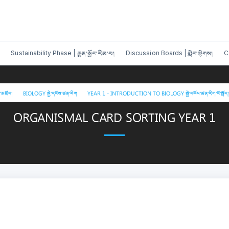
Sustainability Phase | རྒྱུན་སྐྱོང་རིམ་པ།
Discussion Boards | གླེང་སྟེགས།
C
/
/
་མཛོད།
BIOLOGY སྐྱེ་དངོས་ཚན་རིག
YEAR 1 - INTRODUCTION TO BIOLOGY སྐྱེ་དངོས་ཚན་རིག་ངོ་སྤྲོད།
ORGANISMAL CARD SORTING YEAR 1